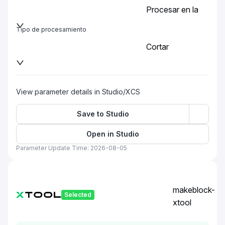
Procesar en la
placa base
Tipo de procesamiento
Cortar
View parameter details in Studio/XCS
Save to Studio
Open in Studio
Parameter Update Time: 2026-08-05
makeblock-
Selected
xtool