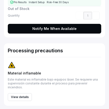
Pro Results
·
Instant Setup
·
Risk-Free 30 Days
Out of Stock
Quantity
Notify Me When Available
Processing precautions
Material inflamable
Este material es inflamable bajo equipos láser. Se requiere una
supervisión constante durante el proceso para prevenir
incendios.
View details