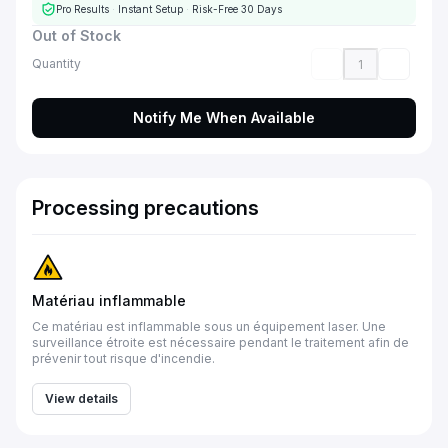
Pro Results
·
Instant Setup
·
Risk-Free 30 Days
Out of Stock
Quantity
Notify Me When Available
Processing precautions
Matériau inflammable
Ce matériau est inflammable sous un équipement laser. Une
surveillance étroite est nécessaire pendant le traitement afin de
prévenir tout risque d'incendie.
View details