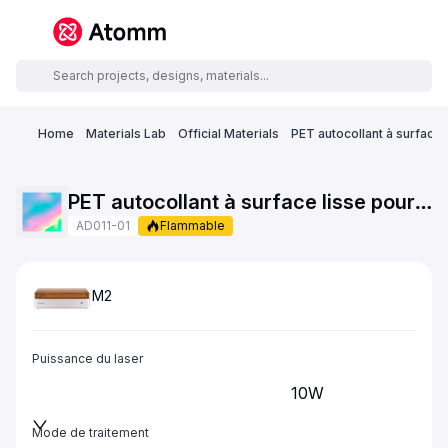
Home
Materials Lab
Official Materials
PET autocollant à surface l
PET autocollant à surface lisse pour laser et jet d’encre – 140 g (4,1 oz)
AD011-01
Flammable
M2
Puissance du laser
10W
Mode de traitement