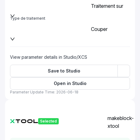
Traitement sur
la plaque de base
Type de traitement
Couper
View parameter details in Studio/XCS
Save to Studio
Open in Studio
Parameter Update Time: 2026-06-18
makeblock-
Selected
xtool